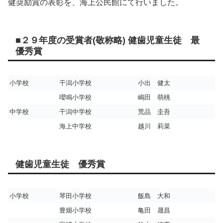
健奨励賞の表彰を、海上公民館にて行いました。
■２９年度の受賞者(敬称略) 健歯児童生徒 最
優秀賞
小学校
干潟小学校
小出 健太
嚶鳴小学校
嶋田 萌桃
中学校
干潟中学校
荒品 圭吾
海上中学校
越川 莉菜
健歯児童生徒 優秀賞
小学校
琴田小学校
飯島 大和
豊畑小学校
亀田 晟昌