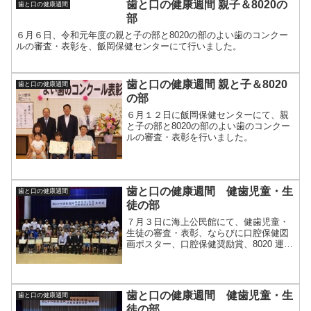
歯と口の健康週間 親子＆8020の
歯と口の健康週間
部
６月６日、令和元年度の親と子の部と8020の部のよい歯のコンクー
ルの審査・表彰を、飯岡保健センターにて行いました。
歯と口の健康週間 親と子＆8020
歯と口の健康週間
の部
６月１２日に飯岡保健センターにて、親
と子の部と8020の部のよい歯のコンクー
ルの審査・表彰を行いました。
歯と口の健康週間 健歯児童・生
歯と口の健康週間
徒の部
７月３日に海上公民館にて、健歯児童・
生徒の審査・表彰、ならびに口腔保健図
画ポスター、口腔保健奨励賞、8020 運動
普及標語コンクールの表彰を行いまし
た。
歯と口の健康週間 健歯児童・生
歯と口の健康週間
徒の部