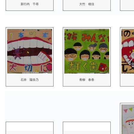
新行内 千尋
大竹 穂佳
石井 陽奈乃
青柳 春香