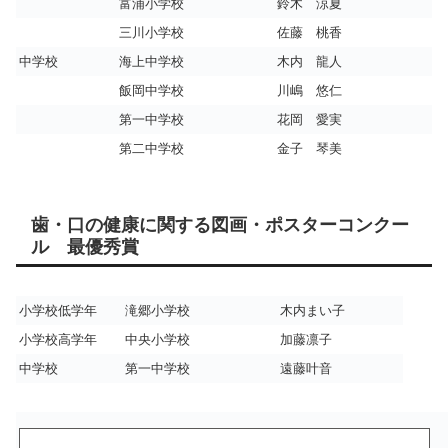
富浦小学校
鈴木 涼夏
三川小学校
佐藤 桃香
中学校
海上中学校
木内 龍人
飯岡中学校
川嶋 悠仁
第一中学校
花岡 愛実
第二中学校
金子 琴美
歯・口の健康に関する図画・ポスターコンクー
ル 最優秀賞
小学校低学年
滝郷小学校
木内まい子
小学校高学年
中央小学校
加藤凛子
中学校
第一中学校
遠藤叶音