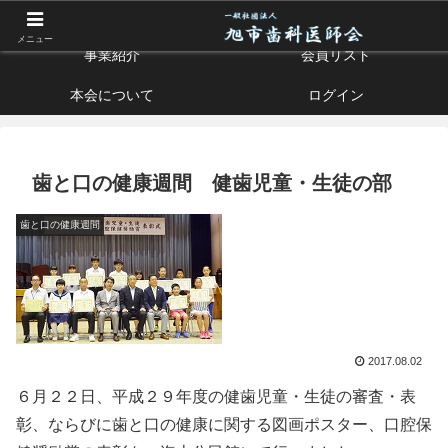
お口の健康はすべての健康の入り口です
メニュー
事業紹介
会員リスト
本会について
ログイン
歯と口の健康週間 健歯児童・生徒の部
歯と口の健康週間
2017.08.02
６月２２日、平成２９年度の健歯児童・生徒の審査・表
彰、ならびに歯と口の健康に関する図画ポスター、口腔保