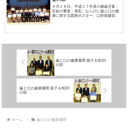
６月１８日、平成２７年度の健歯児童・
生徒の審査・表彰、ならびに歯と口の健
康に関する図画ポスター、口腔保健奨励
賞の表彰を、海上公民館にて行いまし
た。
歯と口の健康週間 親子＆8020
の部
歯と口の健康週間 親子＆8020
の部
ホーム
歯と口の健康週間