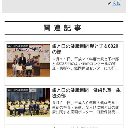
広報
関連記事
歯と口の健康週間 親と子＆8020
歯と口の健康週間
の部
６月１１日、平成２７年度の親と子の部
と8020の部のよい歯のコンクールの審
査・表彰を、飯岡保健センターにて行い
ました。
歯と口の健康週間 健歯児童・生
歯と口の健康週間
徒の部
６月２１日、平成３０年度の健歯児童・
生徒の審査・表彰、ならびに歯と口の健
康に関する図画ポスター、口腔保健奨励
賞の表彰を、海上公民館にて行いまし
た。