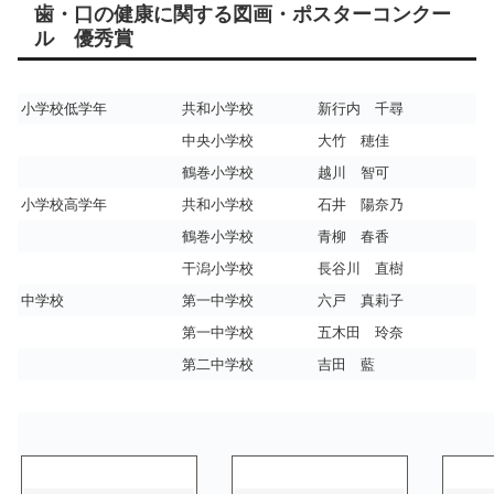
歯・口の健康に関する図画・ポスターコンクー
ル 優秀賞
小学校低学年
共和小学校
新行内 千尋
中央小学校
大竹 穂佳
鶴巻小学校
越川 智可
小学校高学年
共和小学校
石井 陽奈乃
鶴巻小学校
青柳 春香
干潟小学校
長谷川 直樹
中学校
第一中学校
六戸 真莉子
第一中学校
五木田 玲奈
第二中学校
吉田 藍