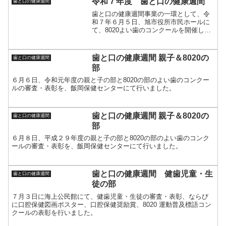
令和７年度 歯と口の健康週間
歯と口の健康週間
歯と口の健康週間事業の一環として、令
和７年６月５日、旭市役所市民ホールに
て、8020よい歯のコンクールを開催しま
した。6名の方が参加して下さいました。
また、歯・口の健康啓発標語コンクール
も行いました。■令和７年度の受賞者(敬
歯と口の健康週間 親子＆8020の
歯と口の健康週間
称略)よい歯のコ...
部
６月６日、令和元年度の親と子の部と8020の部のよい歯のコンクー
ルの審査・表彰を、飯岡保健センターにて行いました。
歯と口の健康週間 親子＆8020の
歯と口の健康週間
部
６月８日、平成２９年度の親と子の部と8020の部のよい歯のコンク
ールの審査・表彰を、飯岡保健センターにて行いました。
歯と口の健康週間 健歯児童・生
歯と口の健康週間
徒の部
７月３日に海上公民館にて、健歯児童・生徒の審査・表彰、ならび
に口腔保健図画ポスター、口腔保健奨励賞、8020 運動普及標語コン
クールの表彰を行いました。