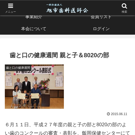
お口の健康はすべての健康の入り口です
メニュー
検索
事業紹介
会員リスト
本会について
ログイン
歯と口の健康週間 親と子＆8020の部
歯と口の健康週間
2015.06.11
６月１１日、平成２７年度の親と子の部と8020の部のよ
い歯のコンクールの審査・表彰を、飯岡保健センターにて