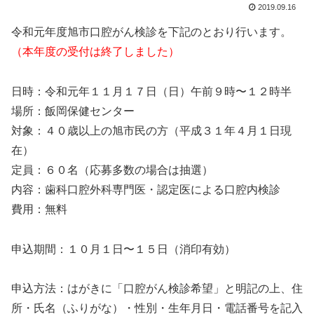
2019.09.16
令和元年度旭市口腔がん検診を下記のとおり行います。
（本年度の受付は終了しました）
日時：令和元年１１月１７日（日）午前９時〜１２時半
場所：飯岡保健センター
対象：４０歳以上の旭市民の方（平成３１年４月１日現
在）
定員：６０名（応募多数の場合は抽選）
内容：歯科口腔外科専門医・認定医による口腔内検診
費用：無料
申込期間：１０月１日〜１５日（消印有効）
申込方法：はがきに「口腔がん検診希望」と明記の上、住
所・氏名（ふりがな）・性別・生年月日・電話番号を記入