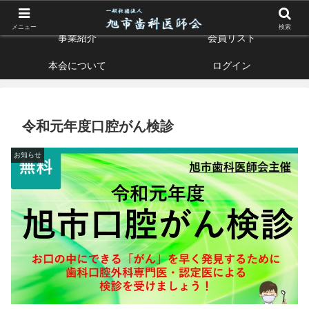
お口の健康はすべての健康の入り口です
メニュー
検索
事業紹介
会員リスト
本会について
ログイン
令和元年度口腔がん検診
お知らせ