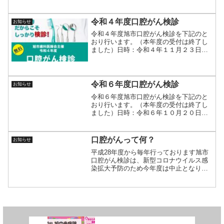
救命救急訓練を行いました。
令和４年度口腔がん検診
お知らせ
令和４年度旭市口腔がん検診を下記のと
おり行います。（本年度の受付は終了し
ました）日時：令和４年１１月２３日
（祝・水）午前９時〜１１時３０分場
所：旭市保健センター（旧飯岡保健セン
ター）対象：旭市民で４月１日現在４０
歳以上の人定員：３０人（応募...
令和６年度口腔がん検診
お知らせ
令和６年度旭市口腔がん検診を下記のと
おり行います。（本年度の受付は終了し
ました）日時：令和６年１０月２０日
（日）午前９時〜１２時３０分会場：旭
市保健センター（旭市横根３５２０）対
象：４０歳以上の旭市民（令和６年４月
口腔がんって何？
お知らせ
１日現在）定員：７０人（応...
平成28年度から毎年行っております旭市
口腔がん検診は、新型コロナウイルス感
染拡大予防のため今年度は中止となりま
した。受診を待ち望まれていた方には大
変申し訳ありません。 その代わりとし
て今年度は、口腔がんに関する正しい知
識を専門家が分かりやす...