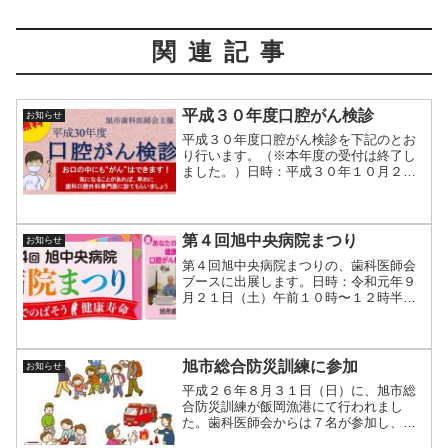
関連記事
平成３０年度口腔がん検診
お知らせ
平成３０年度口腔がん検診を下記のとお
り行います。（※本年度の受付は終了し
ました。）日時：平成３０年１０月２８
日(日)午前９時～１２時半場所：飯岡保健
センター対象：市内在住で４月１日現在
４０歳以上の人定員：４０人（応募者多
数の場合は抽選）内容...
第４回旭中央病院まつり
お知らせ
第４回旭中央病院まつりの、歯科医師会
ブースに出展します。日時：令和元年９
月２１日（土）午前１０時〜１２時半ご
ろ場所：２号館１階内容：『あなたのお
口の中は健康ですか』 ①口腔がん相談
コーナー ②咀嚼チェックガムコーナ
ー ＊参加者には記念品贈呈...
旭市総合防災訓練に参加
お知らせ
平成２６年８月３１日（日）に、旭市総
合防災訓練が飯岡漁港にて行われまし
た。歯科医師会からは７名が参加し、医
師会、消防署、赤十字奉仕団等とともに